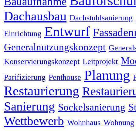
Bauforschu
Bauaufnahme
Dachausbau
Dachstuhlsanierung
Entwurf
Fassaden
Einrichtung
Generalnutzungskonzept
General
Mod
Konservierungskonzept
Leitprojekt
Planung
Parifizierung
Penthouse
Restaurierung
Restaurier
Sanierung
Sockelsanierung
S
Wettbewerb
Wohnhaus
Wohnung