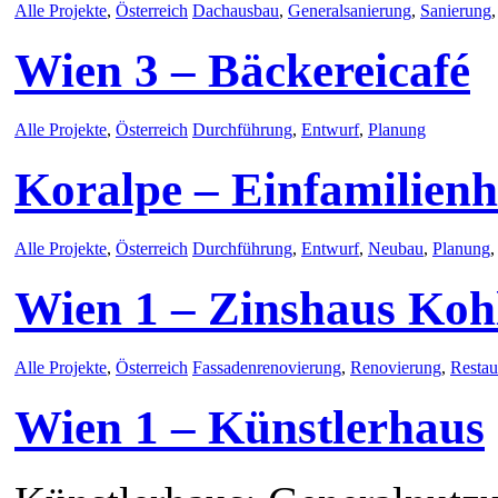
Alle Projekte
,
Österreich
Dachausbau
,
Generalsanierung
,
Sanierung
Wien 3 – Bäckereicafé
Alle Projekte
,
Österreich
Durchführung
,
Entwurf
,
Planung
Koralpe – Einfamilien
Alle Projekte
,
Österreich
Durchführung
,
Entwurf
,
Neubau
,
Planung
Wien 1 – Zinshaus Koh
Alle Projekte
,
Österreich
Fassadenrenovierung
,
Renovierung
,
Restau
Wien 1 – Künstlerhaus