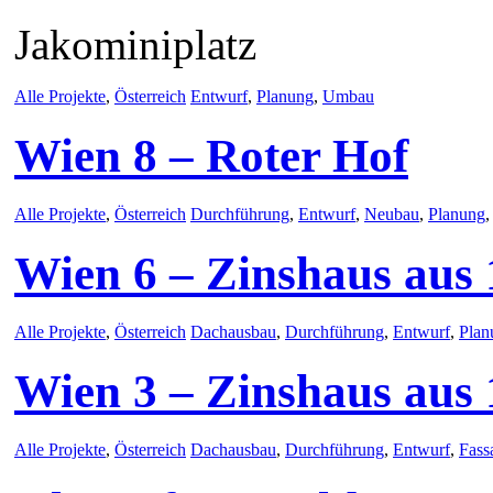
Jakominiplatz
Alle Projekte
,
Österreich
Entwurf
,
Planung
,
Umbau
Wien 8 – Roter Hof
Alle Projekte
,
Österreich
Durchführung
,
Entwurf
,
Neubau
,
Planung
Wien 6 – Zinshaus aus
Alle Projekte
,
Österreich
Dachausbau
,
Durchführung
,
Entwurf
,
Plan
Wien 3 – Zinshaus aus
Alle Projekte
,
Österreich
Dachausbau
,
Durchführung
,
Entwurf
,
Fass