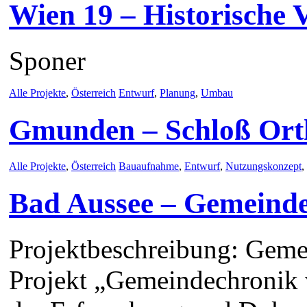
Wien 19 – Historische V
Sponer
Alle Projekte
,
Österreich
Entwurf
,
Planung
,
Umbau
Gmunden – Schloß Ort
Alle Projekte
,
Österreich
Bauaufnahme
,
Entwurf
,
Nutzungskonzept
,
Bad Aussee – Gemeind
Projektbeschreibung: Gem
Projekt „Gemeindechronik 