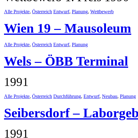
Alle Projekte
,
Österreich
Entwurf
,
Planung
,
Wettbewerb
Wien 19 – Mausoleum
Alle Projekte
,
Österreich
Entwurf
,
Planung
Wels – ÖBB Terminal
1991
Alle Projekte
,
Österreich
Durchführung
,
Entwurf
,
Neubau
,
Planung
Seibersdorf – Laborge
1991