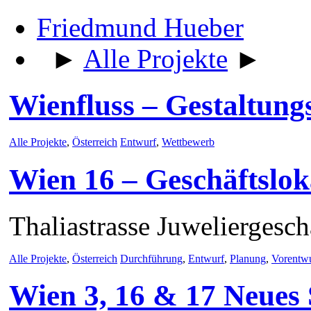
Friedmund Hueber
►
Alle Projekte
►
Wienfluss – Gestaltun
Alle Projekte
,
Österreich
Entwurf
,
Wettbewerb
Wien 16 – Geschäftslok
Thaliastrasse Juweliergesch
Alle Projekte
,
Österreich
Durchführung
,
Entwurf
,
Planung
,
Vorentw
Wien 3, 16 & 17 Neues