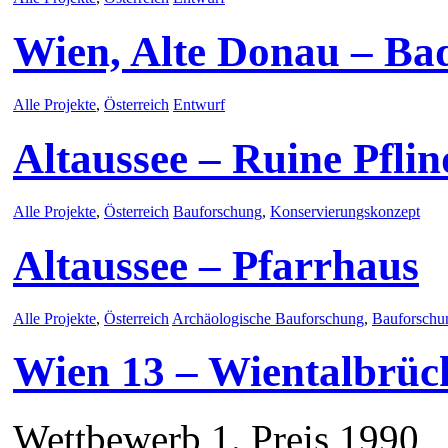
Wien, Alte Donau – Ba
Alle Projekte
,
Österreich
Entwurf
Altaussee – Ruine Pfli
Alle Projekte
,
Österreich
Bauforschung
,
Konservierungskonzept
Altaussee – Pfarrhaus
Alle Projekte
,
Österreich
Archäologische Bauforschung
,
Bauforschu
Wien 13 – Wientalbrüc
Wettbewerb 1. Preis 1990