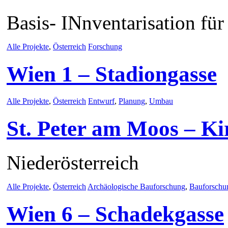
Basis- INnventarisation fü
Alle Projekte
,
Österreich
Forschung
Wien 1 – Stadiongasse
Alle Projekte
,
Österreich
Entwurf
,
Planung
,
Umbau
St. Peter am Moos – Ki
Niederösterreich
Alle Projekte
,
Österreich
Archäologische Bauforschung
,
Bauforschu
Wien 6 – Schadekgasse