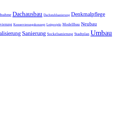
Dachausbau
Denkmalpflege
ufnahme
Dachstuhlsanierung
Neubau
vierung
Modellbau
Konservierungskonzept
Leitprojekt
Umbau
alisierung
Sanierung
Sockelsanierung
Stadtplan