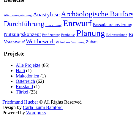
Archäologische Baufor
Anastylose
Altarraumgestaltung
Entwurf
Durchführung
Fassadenrenovierung
Einrichtung
Planung
Nutzungskonzept
R
Parifizierung
Penthouse
Rekonstruktion
Wettbewerb
Vorentwurf
Zubau
Wohnhaus
Wohnung
Projekte
Alle Projekte
(86)
Haiti
(1)
Makedonien
(1)
Österreich
(62)
Russland
(1)
Türkei
(23)
Friedmund Hueber
© All Rights Reserved
Design by
Carla Izumi Bamford
Powered by
Wordpress