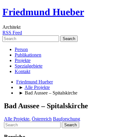
Friedmund Hueber
Architekt
RSS Feed
Search
for:
Person
Publikationen
Projekte
Spezialgebiete
Kontakt
Friedmund Hueber
►
Alle Projekte
► Bad Aussee – Spitalskirche
Bad Aussee – Spitalskirche
Alle Projekte
,
Österreich
Bauforschung
Search
for:
Bereiche