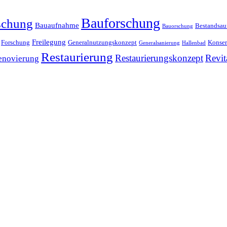
Bauforschung
schung
Bauaufnahme
Bestandsa
Bauorschung
Freilegung
Forschung
Generalnutzungskonzept
Konser
Generalsanierung
Hallenbad
Restaurierung
Restaurierungskonzept
Revit
enovierung