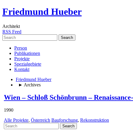
Friedmund Hueber
Architekt
RSS Feed
Search
for:
Person
Publikationen
Projekte
Spezialgebiete
Kontakt
Friedmund Hueber
► Archives
Wien – Schloß Schönbrunn – Renaissance
1990
Alle Projekte
,
Österreich
Bauforschung
,
Rekonstruktion
Search
for: