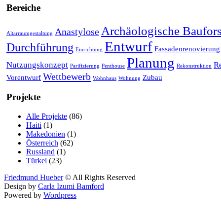
Bereiche
Archäologische Baufor
Anastylose
Altarraumgestaltung
Entwurf
Durchführung
Fassadenrenovierung
Einrichtung
Planung
Nutzungskonzept
R
Parifizierung
Penthouse
Rekonstruktion
Wettbewerb
Vorentwurf
Zubau
Wohnhaus
Wohnung
Projekte
Alle Projekte
(86)
Haiti
(1)
Makedonien
(1)
Österreich
(62)
Russland
(1)
Türkei
(23)
Friedmund Hueber
© All Rights Reserved
Design by
Carla Izumi Bamford
Powered by
Wordpress