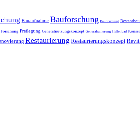
Bauforschung
schung
Bauaufnahme
Bestandsa
Bauorschung
Freilegung
Forschung
Generalnutzungskonzept
Konser
Generalsanierung
Hallenbad
Restaurierung
Restaurierungskonzept
Revit
enovierung