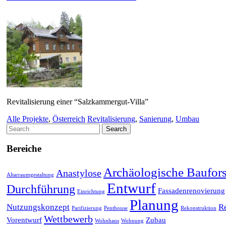
Revitalisierung einer “Salzkammergut-Villa”
Alle Projekte
,
Österreich
Revitalisierung
,
Sanierung
,
Umbau
Search
for:
Bereiche
Archäologische Baufor
Anastylose
Altarraumgestaltung
Entwurf
Durchführung
Fassadenrenovierung
Einrichtung
Planung
Nutzungskonzept
R
Parifizierung
Penthouse
Rekonstruktion
Wettbewerb
Vorentwurf
Zubau
Wohnhaus
Wohnung