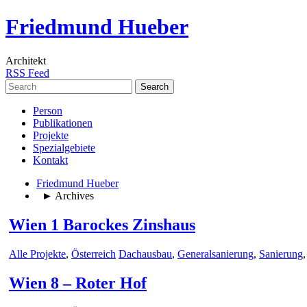
Friedmund Hueber
Architekt
RSS Feed
Search
for:
Person
Publikationen
Projekte
Spezialgebiete
Kontakt
Friedmund Hueber
► Archives
Wien 1 Barockes Zinshaus
Alle Projekte
,
Österreich
Dachausbau
,
Generalsanierung
,
Sanierung
Wien 8 – Roter Hof