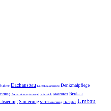
Dachausbau
Denkmalpflege
ufnahme
Dachstuhlsanierung
Neubau
vierung
Modellbau
Konservierungskonzept
Leitprojekt
Umbau
alisierung
Sanierung
Sockelsanierung
Stadtplan