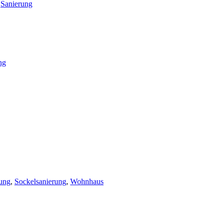
,
Sanierung
ng
ung
,
Sockelsanierung
,
Wohnhaus