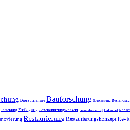
Bauforschung
schung
Bauaufnahme
Bestandsa
Bauorschung
Freilegung
Forschung
Generalnutzungskonzept
Konser
Generalsanierung
Hallenbad
Restaurierung
Restaurierungskonzept
Revit
enovierung