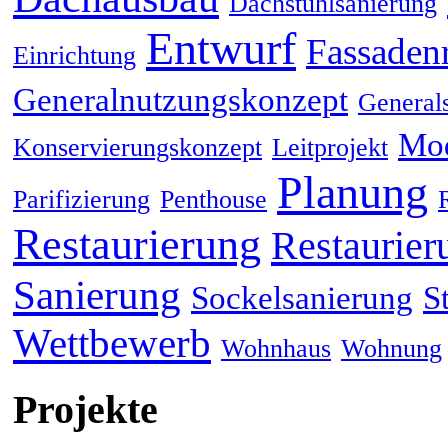
Dachstuhlsanierung
Entwurf
Fassaden
Einrichtung
Generalnutzungskonzept
General
Mod
Konservierungskonzept
Leitprojekt
Planung
Parifizierung
Penthouse
Restaurierung
Restaurier
Sanierung
Sockelsanierung
S
Wettbewerb
Wohnhaus
Wohnung
Projekte