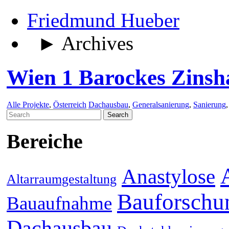
Friedmund Hueber
► Archives
Wien 1 Barockes Zinsh
Alle Projekte
,
Österreich
Dachausbau
,
Generalsanierung
,
Sanierung
Search
for:
Bereiche
Anastylose
Altarraumgestaltung
Bauforschu
Bauaufnahme
Dachausbau