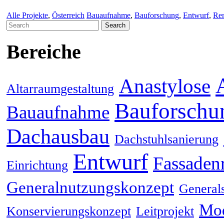
Alle Projekte
,
Österreich
Bauaufnahme
,
Bauforschung
,
Entwurf
,
Re
Search
for:
Bereiche
Anastylose
Altarraumgestaltung
Bauforschu
Bauaufnahme
Dachausbau
Dachstuhlsanierung
Entwurf
Fassaden
Einrichtung
Generalnutzungskonzept
General
Mod
Konservierungskonzept
Leitprojekt