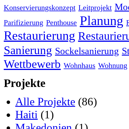
Mod
Konservierungskonzept
Leitprojekt
Planung
Parifizierung
Penthouse
Restaurierung
Restaurier
Sanierung
Sockelsanierung
S
Wettbewerb
Wohnhaus
Wohnung
Projekte
Alle Projekte
(86)
Haiti
(1)
Makedonien
(1)