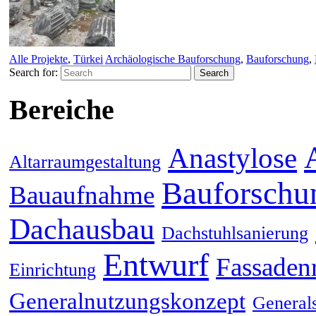
Alle Projekte
,
Türkei
Archäologische Bauforschung
,
Bauforschung
,
Search for:
Bereiche
Anastylose
Altarraumgestaltung
Bauforschu
Bauaufnahme
Dachausbau
Dachstuhlsanierung
Entwurf
Fassaden
Einrichtung
Generalnutzungskonzept
General