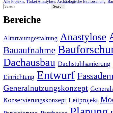
Alle Projekte
,
Türkei
Anastylose
,
Archäologische Bauforschung
,
Ba
Search
for:
Bereiche
Anastylose
Altarraumgestaltung
Bauforschu
Bauaufnahme
Dachausbau
Dachstuhlsanierung
Entwurf
Fassaden
Einrichtung
Generalnutzungskonzept
General
Mod
Konservierungskonzept
Leitprojekt
Planung