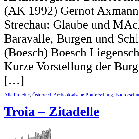
(AK 1992) Gernot Axmann,
Strechau: Glaube und MAch
Baravalle, Burgen und Schl
(Boesch) Boesch Liegensch
Kurze Vorstellung der Bur
[…]
Alle Projekte
,
Österreich
Archäologische Bauforschung
,
Bauforschu
Troia – Zitadelle