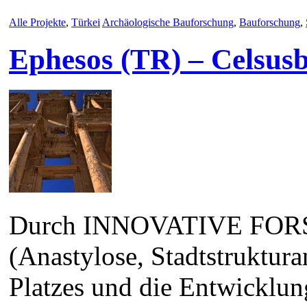
Alle Projekte
,
Türkei
Archäologische Bauforschung
,
Bauforschung
,
Ephesos (TR) – Celsusb
Durch INNOVATIVE F
(Anastylose, Stadtstruktura
Platzes und die Entwicklung