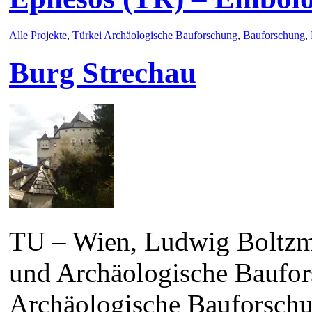
Alle Projekte
,
Türkei
Archäologische Bauforschung
,
Bauforschung
,
Burg Strechau
TU – Wien, Ludwig Boltzma
und Archäologische Baufor
Archäologische Bauforsch