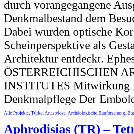
durch vorangegangene Ausg
Denkmalbestand dem Besuche
Dabei wurden optische Kor
Scheinperspektive als Gesta
Architektur entdeckt. 
ÖSTERREICHISCHEN 
INSTITUTES Mitwirkung i
Denkmalpflege Der Embol
Alle Projekte
,
Türkei
Anastylose
,
Archäologische Bauforschung
,
Ba
Aphrodisias (TR) – Tet