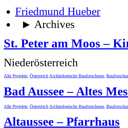
Friedmund Hueber
► Archives
St. Peter am Moos – Ki
Niederösterreich
Alle Projekte
,
Österreich
Archäologische Bauforschung
,
Bauforschu
Bad Aussee – Altes Me
Alle Projekte
,
Österreich
Archäologische Bauforschung
,
Bauforschu
Altaussee – Pfarrhaus