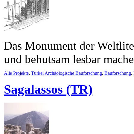
Das Monument der Weltliter
und behutsam lesbar mache
Alle Projekte
,
Türkei
Archäologische Bauforschung
,
Bauforschung
,
Sagalassos (TR)