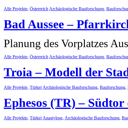
Alle Projekte
,
Österreich
Archäologische Bauforschung
,
Bauforschu
Bad Aussee – Pfarrkirc
Planung des Vorplatzes Au
Alle Projekte
,
Österreich
Archäologische Bauforschung
,
Bauforschu
Troia – Modell der Sta
Alle Projekte
,
Türkei
Archäologische Bauforschung
,
Bauforschung
,
Ephesos (TR) – Südtor
Alle Projekte
,
Türkei
Anastylose
,
Archäologische Bauforschung
,
Ba