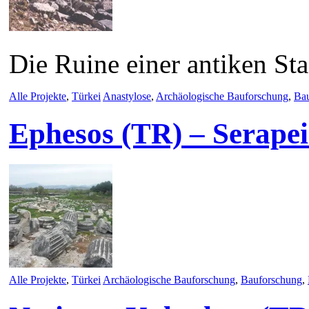
Die Ruine einer antiken St
Alle Projekte
,
Türkei
Anastylose
,
Archäologische Bauforschung
,
Ba
Ephesos (TR) – Serape
Alle Projekte
,
Türkei
Archäologische Bauforschung
,
Bauforschung
,