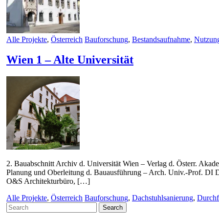
Alle Projekte
,
Österreich
Bauforschung
,
Bestandsaufnahme
,
Nutzun
Wien 1 – Alte Universität
2. Bauabschnitt Archiv d. Universität Wien – Verlag d. Österr. Aka
Planung und Oberleitung d. Bauausführung – Arch. Univ.-Prof. DI D
O&S Architekturbüro, […]
Alle Projekte
,
Österreich
Bauforschung
,
Dachstuhlsanierung
,
Durchf
Search
for: