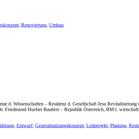
gskonzept
,
Renovierung
,
Umbau
demie d. Wissenschaften – Residenz d. Gesellschaft Jesu Revitalisieru
r. Friedmund Hueber Bauherr – Republik Österreich, BM f. wirtschaft
ührung
,
Entwurf
,
Generalnutzungskonzept
,
Leitprojekt
,
Planung
,
Rest