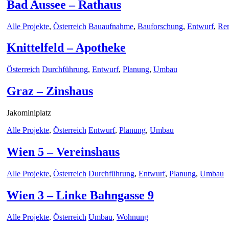
Bad Aussee – Rathaus
Alle Projekte
,
Österreich
Bauaufnahme
,
Bauforschung
,
Entwurf
,
Re
Knittelfeld – Apotheke
Österreich
Durchführung
,
Entwurf
,
Planung
,
Umbau
Graz – Zinshaus
Jakominiplatz
Alle Projekte
,
Österreich
Entwurf
,
Planung
,
Umbau
Wien 5 – Vereinshaus
Alle Projekte
,
Österreich
Durchführung
,
Entwurf
,
Planung
,
Umbau
Wien 3 – Linke Bahngasse 9
Alle Projekte
,
Österreich
Umbau
,
Wohnung