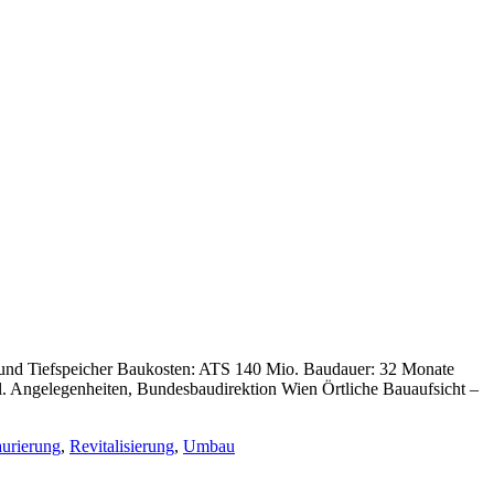
ng und Tiefspeicher Baukosten: ATS 140 Mio. Baudauer: 32 Monate
l. Angelegenheiten, Bundesbaudirektion Wien Örtliche Bauaufsicht –
aurierung
,
Revitalisierung
,
Umbau