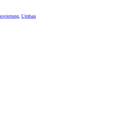
novierung
,
Umbau