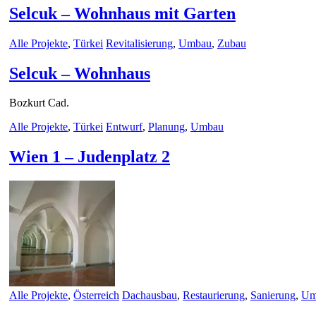
Selcuk – Wohnhaus mit Garten
Alle Projekte
,
Türkei
Revitalisierung
,
Umbau
,
Zubau
Selcuk – Wohnhaus
Bozkurt Cad.
Alle Projekte
,
Türkei
Entwurf
,
Planung
,
Umbau
Wien 1 – Judenplatz 2
Alle Projekte
,
Österreich
Dachausbau
,
Restaurierung
,
Sanierung
,
Um