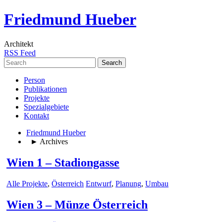
Friedmund Hueber
Architekt
RSS Feed
Search
for:
Person
Publikationen
Projekte
Spezialgebiete
Kontakt
Friedmund Hueber
► Archives
Wien 1 – Stadiongasse
Alle Projekte
,
Österreich
Entwurf
,
Planung
,
Umbau
Wien 3 – Münze Österreich