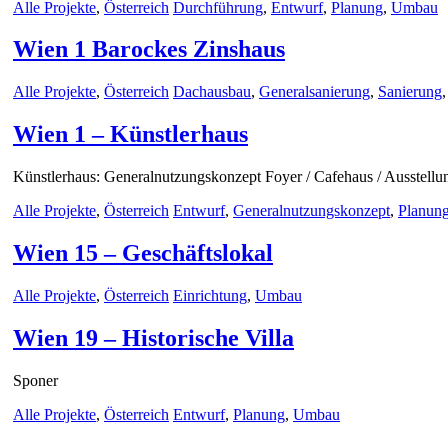
Alle Projekte
,
Österreich
Durchführung
,
Entwurf
,
Planung
,
Umbau
Wien 1 Barockes Zinshaus
Alle Projekte
,
Österreich
Dachausbau
,
Generalsanierung
,
Sanierung
Wien 1 – Künstlerhaus
Künstlerhaus: Generalnutzungskonzept Foyer / Cafehaus / Ausstel
Alle Projekte
,
Österreich
Entwurf
,
Generalnutzungskonzept
,
Planun
Wien 15 – Geschäftslokal
Alle Projekte
,
Österreich
Einrichtung
,
Umbau
Wien 19 – Historische Villa
Sponer
Alle Projekte
,
Österreich
Entwurf
,
Planung
,
Umbau