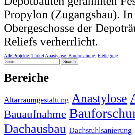
Depotbauten gerahmten Fest
Propylon (Zugangsbau). In
Obergeschosse der Depoträ
Reliefs verherrlicht.
Alle Projekte
,
Türkei
Anastylose
,
Bauforschung
,
Freilegung
Search
for:
Bereiche
Anastylose
Altarraumgestaltung
Bauforschu
Bauaufnahme
Dachausbau
Dachstuhlsanierung