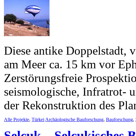
Diese antike Doppelstadt, v
am Meer ca. 15 km vor Ephe
Zerstörungsfreie Prospektio
seismologische, Infratrot-
der Rekonstruktion des Plan
Alle Projekte
,
Türkei
Archäologische Bauforschung
,
Bauforschung
,
Selcuk – Selcukisches 