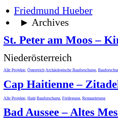
Friedmund Hueber
► Archives
St. Peter am Moos – Ki
Niederösterreich
Alle Projekte
,
Österreich
Archäologische Bauforschung
,
Bauforschu
Cap Haitienne – Zitade
Alle Projekte
,
Haiti
Bauforschung
,
Freilegung
,
Restaurierung
Bad Aussee – Altes Me