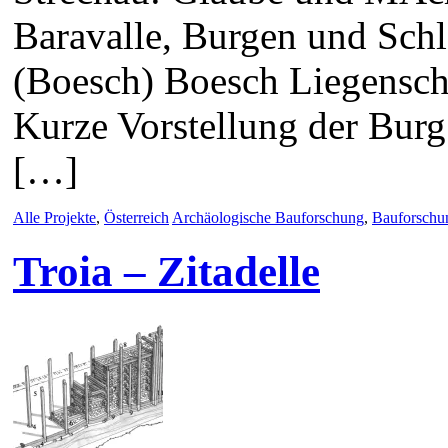
Baravalle, Burgen und Schl
(Boesch) Boesch Liegensch
Kurze Vorstellung der Bur
[…]
Alle Projekte
,
Österreich
Archäologische Bauforschung
,
Bauforschu
Troia – Zitadelle