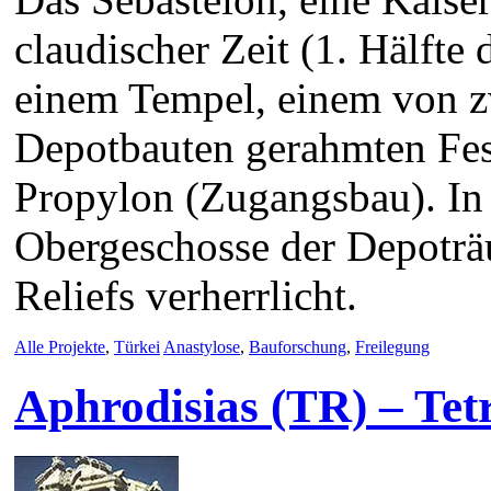
claudischer Zeit (1. Hälfte 
einem Tempel, einem von z
Depotbauten gerahmten Fest
Propylon (Zugangsbau). In
Obergeschosse der Depoträ
Reliefs verherrlicht.
Alle Projekte
,
Türkei
Anastylose
,
Bauforschung
,
Freilegung
Aphrodisias (TR) – Tet