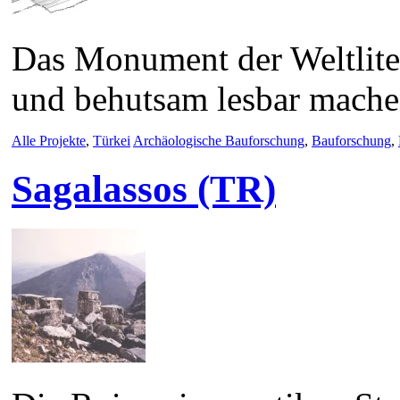
Das Monument der Weltliter
und behutsam lesbar mache
Alle Projekte
,
Türkei
Archäologische Bauforschung
,
Bauforschung
,
Sagalassos (TR)