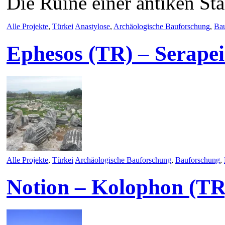
Die Ruine einer antiken St
Alle Projekte
,
Türkei
Anastylose
,
Archäologische Bauforschung
,
Ba
Ephesos (TR) – Serape
Alle Projekte
,
Türkei
Archäologische Bauforschung
,
Bauforschung
,
Notion – Kolophon (TR