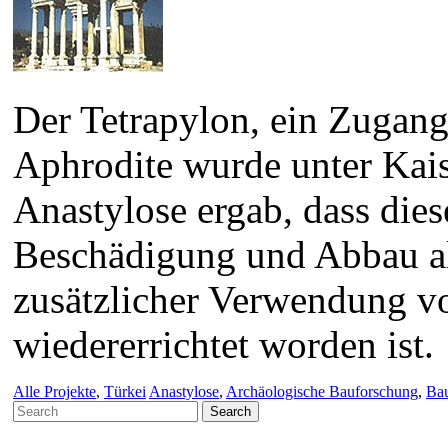
Der Tetrapylon, ein Zugan
Aphrodite wurde unter Kais
Anastylose ergab, dass die
Beschädigung und Abbau als
zusätzlicher Verwendung v
wiedererrichtet worden ist.
Alle Projekte
,
Türkei
Anastylose
,
Archäologische Bauforschung
,
Ba
Search
for: