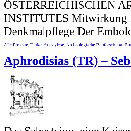
ÖSTERREICHISCHEN 
INSTITUTES Mitwirkung i
Denkmalpflege Der Embol
Alle Projekte
,
Türkei
Anastylose
,
Archäologische Bauforschung
,
Ba
Aphrodisias (TR) – Seb
Das Sebasteion, eine Kaiser