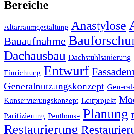
Bereiche
Anastylose
Altarraumgestaltung
Bauforschu
Bauaufnahme
Dachausbau
Dachstuhlsanierung
Entwurf
Fassaden
Einrichtung
Generalnutzungskonzept
General
Mod
Konservierungskonzept
Leitprojekt
Planung
Parifizierung
Penthouse
Restaurierung
Restaurier