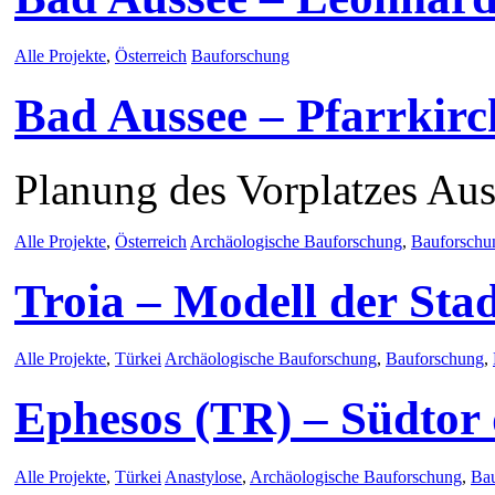
Alle Projekte
,
Österreich
Bauforschung
Bad Aussee – Pfarrkirc
Planung des Vorplatzes Au
Alle Projekte
,
Österreich
Archäologische Bauforschung
,
Bauforschu
Troia – Modell der Sta
Alle Projekte
,
Türkei
Archäologische Bauforschung
,
Bauforschung
,
Ephesos (TR) – Südtor
Alle Projekte
,
Türkei
Anastylose
,
Archäologische Bauforschung
,
Ba