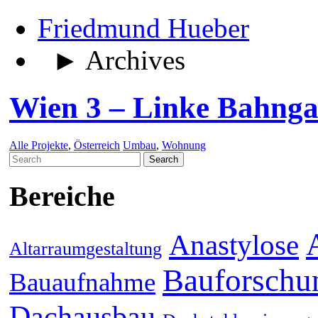
Friedmund Hueber
► Archives
Wien 3 – Linke Bahnga
Alle Projekte
,
Österreich
Umbau
,
Wohnung
Search
for:
Bereiche
Anastylose
Altarraumgestaltung
Bauforschu
Bauaufnahme
Dachausbau