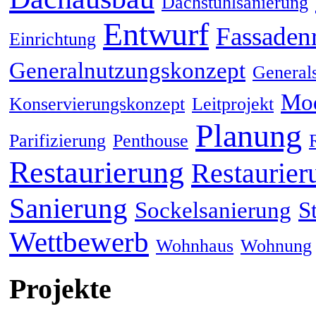
Dachstuhlsanierung
Entwurf
Fassaden
Einrichtung
Generalnutzungskonzept
General
Mod
Konservierungskonzept
Leitprojekt
Planung
Parifizierung
Penthouse
Restaurierung
Restaurier
Sanierung
Sockelsanierung
S
Wettbewerb
Wohnhaus
Wohnung
Projekte