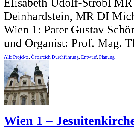
Elisabeth Udolf-Strobl MR
Deinhardstein, MR DI Mic
Wien 1: Pater Gustav Schör
und Organist: Prof. Mag.
Alle Projekte
,
Österreich
Durchführung
,
Entwurf
,
Planung
Wien 1 – Jesuitenkirch