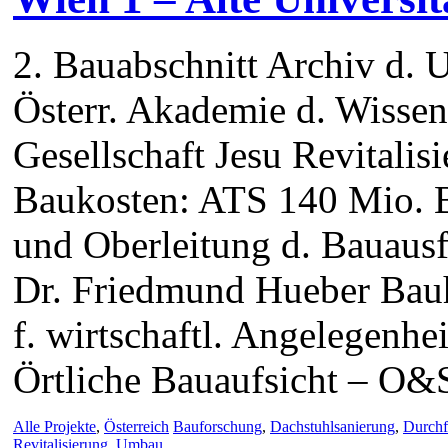
2. Bauabschnitt Archiv d. U
Österr. Akademie d. Wissen
Gesellschaft Jesu Revitalis
Baukosten: ATS 140 Mio. 
und Oberleitung d. Bauausf
Dr. Friedmund Hueber Bauh
f. wirtschaftl. Angelegenh
Örtliche Bauaufsicht – O&
Alle Projekte
,
Österreich
Bauforschung
,
Dachstuhlsanierung
,
Durchf
Revitalisierung
,
Umbau