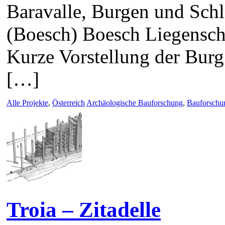
Baravalle, Burgen und Schl
(Boesch) Boesch Liegensch
Kurze Vorstellung der Bur
[…]
Alle Projekte
,
Österreich
Archäologische Bauforschung
,
Bauforschu
Troia – Zitadelle