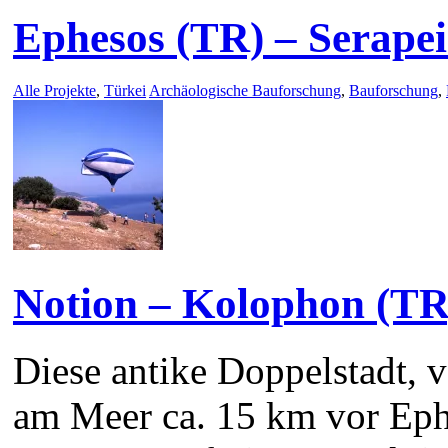
Ephesos (TR) – Serape
Alle Projekte
,
Türkei
Archäologische Bauforschung
,
Bauforschung
,
Notion – Kolophon (TR
Diese antike Doppelstadt, v
am Meer ca. 15 km vor Ephe