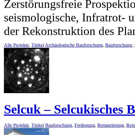
Zerstörungsfreie Prospektio
seismologische, Infratrot-
der Rekonstruktion des Plan
Alle Projekte
,
Türkei
Archäologische Bauforschung
,
Bauforschung
,
Selcuk – Selcukisches 
Alle Projekte
,
Türkei
Bauforschung
,
Freilegung
,
Restaurierung
,
Rest