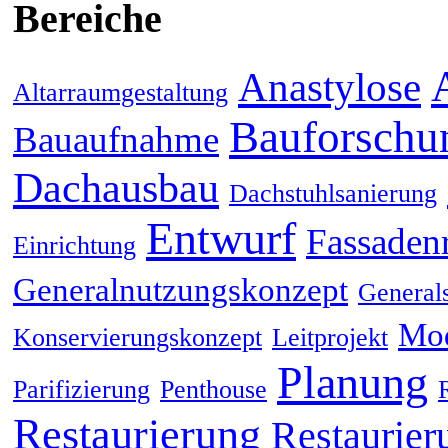
Bereiche
Anastylose
Altarraumgestaltung
Bauforschu
Bauaufnahme
Dachausbau
Dachstuhlsanierung
Entwurf
Fassaden
Einrichtung
Generalnutzungskonzept
General
Mod
Konservierungskonzept
Leitprojekt
Planung
Parifizierung
Penthouse
Restaurierung
Restaurier