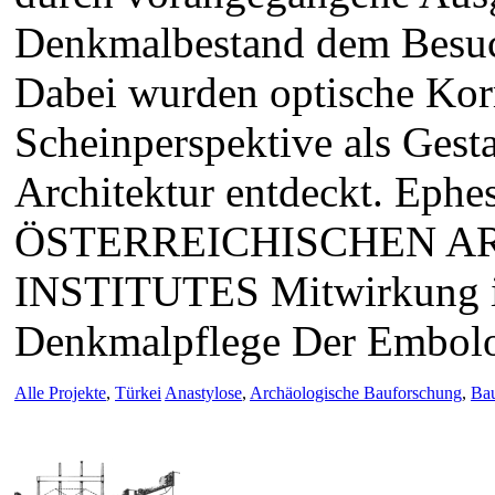
Denkmalbestand dem Besuche
Dabei wurden optische Kor
Scheinperspektive als Gesta
Architektur entdeckt. 
ÖSTERREICHISCHEN 
INSTITUTES Mitwirkung i
Denkmalpflege Der Embol
Alle Projekte
,
Türkei
Anastylose
,
Archäologische Bauforschung
,
Ba