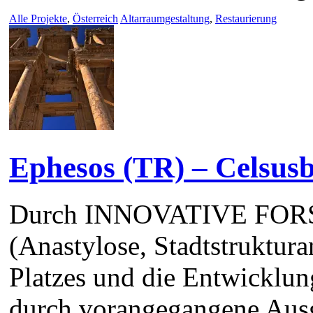
Alle Projekte
,
Österreich
Altarraumgestaltung
,
Restaurierung
Ephesos (TR) – Celsusb
Durch INNOVATIVE F
(Anastylose, Stadtstruktura
Platzes und die Entwicklung
durch vorangegangene Ausg