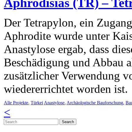
Aphrodisias (TR) – Tet
Der Tetrapylon, ein Zugan
Aphrodite wurde unter Kais
Anastylose ergab, dass die
Beschädigung und Abbau als
zusätzlicher Verwendung v
wiedererrichtet worden ist.
Alle Projekte
,
Türkei
Anastylose
,
Archäologische Bauforschung
,
Ba
<
Search
for: