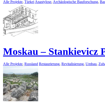
Alle Projekte
,
Türkei
Anastylose
,
Archäologische Bauforschung
,
Ba
Moskau – Stankievicz P
Alle Projekte
,
Russland
Restaurierung
,
Revitalisierung
,
Umbau
,
Zub