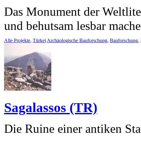
Das Monument der Weltliter
und behutsam lesbar mache
Alle Projekte
,
Türkei
Archäologische Bauforschung
,
Bauforschung
,
Sagalassos (TR)
Die Ruine einer antiken St