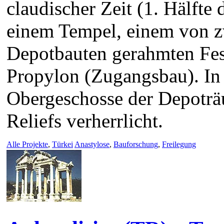
claudischer Zeit (1. Hälfte 
einem Tempel, einem von z
Depotbauten gerahmten Fest
Propylon (Zugangsbau). In
Obergeschosse der Depoträ
Reliefs verherrlicht.
Alle Projekte
,
Türkei
Anastylose
,
Bauforschung
,
Freilegung