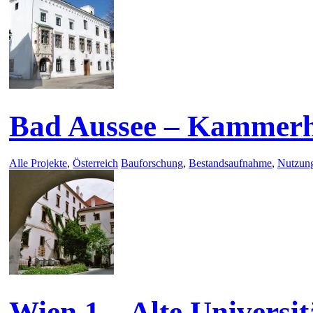
Bad Aussee – Kammer
Alle Projekte
,
Österreich
Bauforschung
,
Bestandsaufnahme
,
Nutzun
Wien 1 – Alte Universit