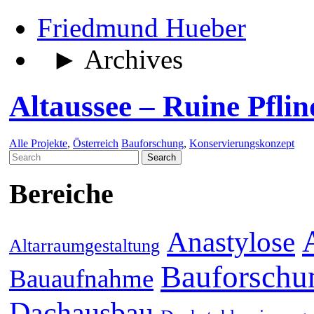
Friedmund Hueber
► Archives
Altaussee – Ruine Pfli
Alle Projekte
,
Österreich
Bauforschung
,
Konservierungskonzept
Search
for:
Bereiche
Anastylose
Altarraumgestaltung
Bauforschu
Bauaufnahme
Dachausbau