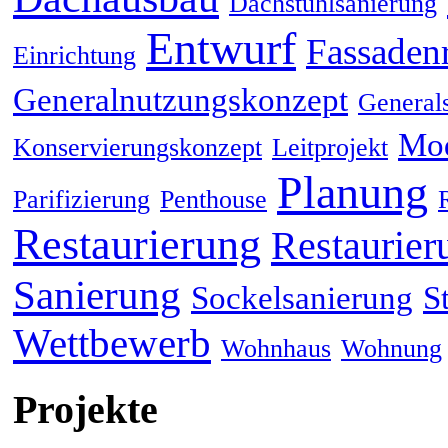
Dachstuhlsanierung
Entwurf
Fassaden
Einrichtung
Generalnutzungskonzept
General
Mod
Konservierungskonzept
Leitprojekt
Planung
Parifizierung
Penthouse
Restaurierung
Restaurier
Sanierung
Sockelsanierung
S
Wettbewerb
Wohnhaus
Wohnung
Projekte