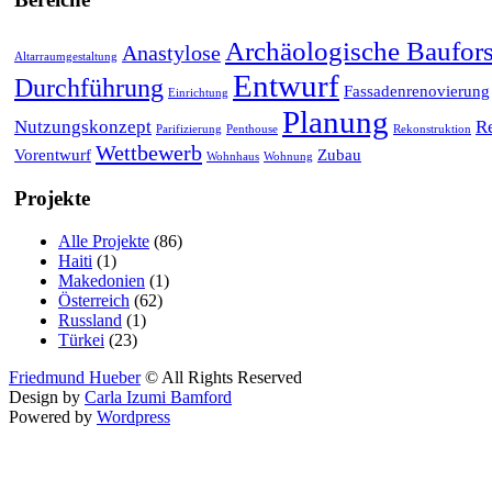
Archäologische Baufor
Anastylose
Altarraumgestaltung
Entwurf
Durchführung
Fassadenrenovierung
Einrichtung
Planung
Nutzungskonzept
R
Parifizierung
Penthouse
Rekonstruktion
Wettbewerb
Vorentwurf
Zubau
Wohnhaus
Wohnung
Projekte
Alle Projekte
(86)
Haiti
(1)
Makedonien
(1)
Österreich
(62)
Russland
(1)
Türkei
(23)
Friedmund Hueber
© All Rights Reserved
Design by
Carla Izumi Bamford
Powered by
Wordpress