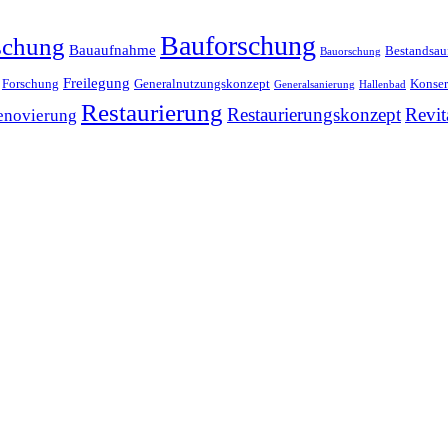
Bauforschung
schung
Bauaufnahme
Bestandsa
Bauorschung
Freilegung
Forschung
Generalnutzungskonzept
Konser
Generalsanierung
Hallenbad
Restaurierung
Restaurierungskonzept
Revit
enovierung