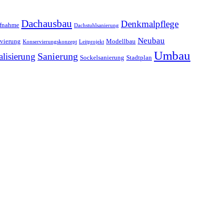
Dachausbau
Denkmalpflege
ufnahme
Dachstuhlsanierung
Neubau
vierung
Modellbau
Konservierungskonzept
Leitprojekt
Umbau
alisierung
Sanierung
Sockelsanierung
Stadtplan