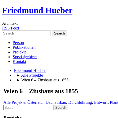
Friedmund Hueber
Architekt
RSS Feed
Search
for:
Person
Publikationen
Projekte
Spezialgebiete
Kontakt
Friedmund Hueber
►
Alle Projekte
► Wien 6 – Zinshaus aus 1855
Wien 6 – Zinshaus aus 1855
Alle Projekte
,
Österreich
Dachausbau
,
Durchführung
,
Entwurf
,
Plan
Search
for:
Bereiche