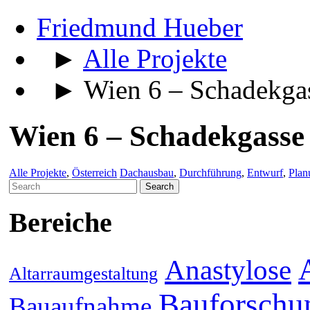
Friedmund Hueber
►
Alle Projekte
► Wien 6 – Schadekga
Wien 6 – Schadekgasse
Alle Projekte
,
Österreich
Dachausbau
,
Durchführung
,
Entwurf
,
Plan
Search
for:
Bereiche
Anastylose
Altarraumgestaltung
Bauforschu
Bauaufnahme