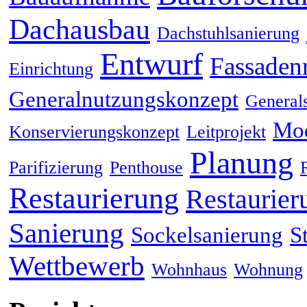
Dachausbau
Dachstuhlsanierung
Entwurf
Fassaden
Einrichtung
Generalnutzungskonzept
General
Mod
Konservierungskonzept
Leitprojekt
Planung
Parifizierung
Penthouse
Restaurierung
Restaurier
Sanierung
Sockelsanierung
S
Wettbewerb
Wohnhaus
Wohnung