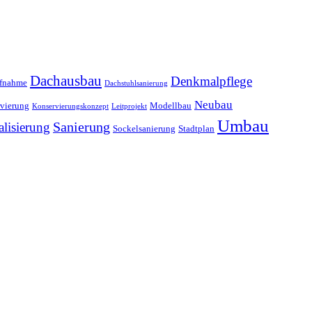
Dachausbau
Denkmalpflege
ufnahme
Dachstuhlsanierung
Neubau
vierung
Modellbau
Konservierungskonzept
Leitprojekt
Umbau
alisierung
Sanierung
Sockelsanierung
Stadtplan