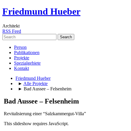
Friedmund Hueber
Architekt
RSS Feed
Search
for:
Person
Publikationen
Projekte
Spezialgebiete
Kontakt
Friedmund Hueber
►
Alle Projekte
► Bad Aussee – Felsenheim
Bad Aussee – Felsenheim
Revitalisierung einer “Salzkammergut-Villa”
This slideshow requires JavaScript.