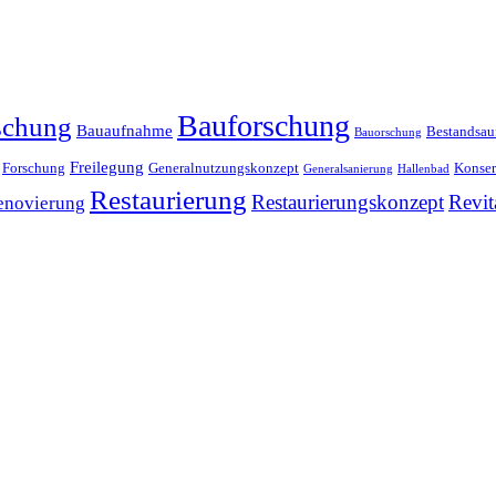
Bauforschung
schung
Bauaufnahme
Bestandsa
Bauorschung
Freilegung
Forschung
Generalnutzungskonzept
Konser
Generalsanierung
Hallenbad
Restaurierung
Restaurierungskonzept
Revit
enovierung