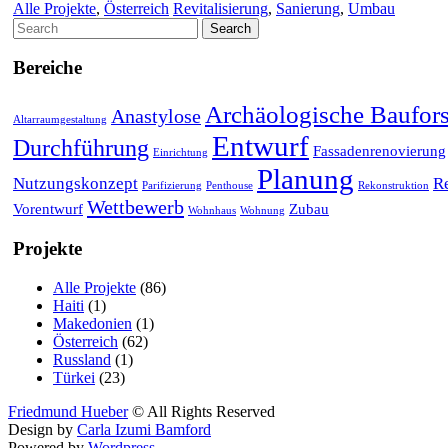
Alle Projekte
,
Österreich
Revitalisierung
,
Sanierung
,
Umbau
Search
for:
Bereiche
Archäologische Baufor
Anastylose
Altarraumgestaltung
Entwurf
Durchführung
Fassadenrenovierung
Einrichtung
Planung
Nutzungskonzept
R
Parifizierung
Penthouse
Rekonstruktion
Wettbewerb
Vorentwurf
Zubau
Wohnhaus
Wohnung
Projekte
Alle Projekte
(86)
Haiti
(1)
Makedonien
(1)
Österreich
(62)
Russland
(1)
Türkei
(23)
Friedmund Hueber
© All Rights Reserved
Design by
Carla Izumi Bamford
Powered by
Wordpress