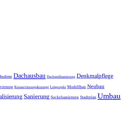
Dachausbau
Denkmalpflege
ufnahme
Dachstuhlsanierung
Neubau
vierung
Modellbau
Konservierungskonzept
Leitprojekt
Umbau
alisierung
Sanierung
Sockelsanierung
Stadtplan