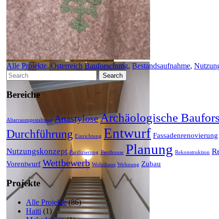
Alle Projekte
,
Österreich
Bauforschung
,
Bestandsaufnahme
,
Nutzun
Search
for:
Bereiche
Archäologische Baufor
Anastylose
Altarraumgestaltung
Entwurf
Durchführung
Fassadenrenovierung
Einrichtung
Planung
Nutzungskonzept
R
Parifizierung
Penthouse
Rekonstruktion
Wettbewerb
Vorentwurf
Zubau
Wohnhaus
Wohnung
Projekte
Alle Projekte
(86)
Haiti
(1)