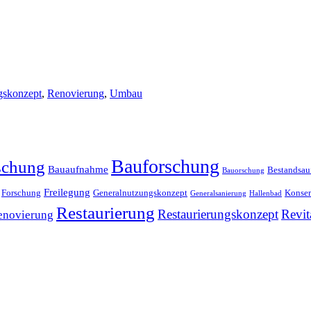
gskonzept
,
Renovierung
,
Umbau
Bauforschung
schung
Bauaufnahme
Bestandsa
Bauorschung
Freilegung
Forschung
Generalnutzungskonzept
Konser
Generalsanierung
Hallenbad
Restaurierung
Restaurierungskonzept
Revit
enovierung