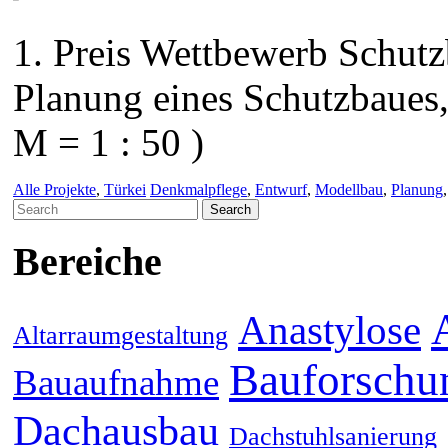
1. Preis Wettbewerb Schut
Planung eines Schutzbaues,
M = 1 : 50 )
Alle Projekte
,
Türkei
Denkmalpflege
,
Entwurf
,
Modellbau
,
Planung
Search
for:
Bereiche
Anastylose
Altarraumgestaltung
Bauforschu
Bauaufnahme
Dachausbau
Dachstuhlsanierung