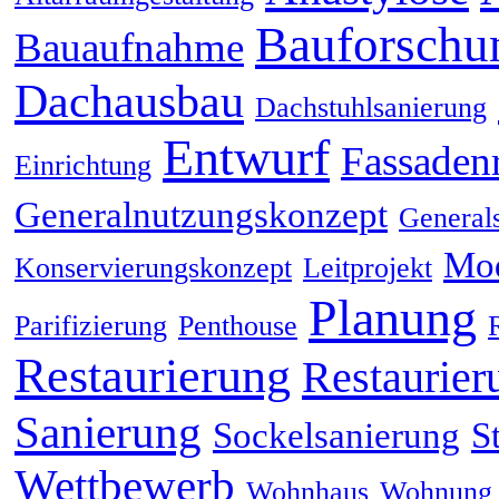
Bauforschu
Bauaufnahme
Dachausbau
Dachstuhlsanierung
Entwurf
Fassaden
Einrichtung
Generalnutzungskonzept
General
Mod
Konservierungskonzept
Leitprojekt
Planung
Parifizierung
Penthouse
Restaurierung
Restaurier
Sanierung
Sockelsanierung
S
Wettbewerb
Wohnhaus
Wohnung