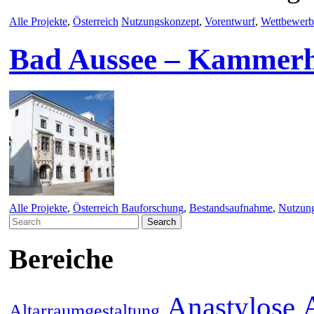
Alle Projekte
,
Österreich
Nutzungskonzept
,
Vorentwurf
,
Wettbewerb
Bad Aussee – Kammer
Alle Projekte
,
Österreich
Bauforschung
,
Bestandsaufnahme
,
Nutzun
Search
for:
Bereiche
Anastylose
Altarraumgestaltung