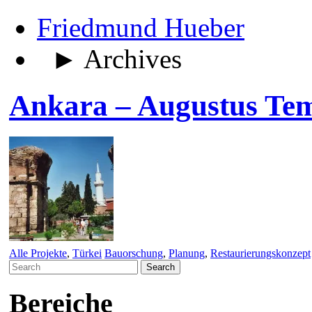
Friedmund Hueber
► Archives
Ankara – Augustus Te
Alle Projekte
,
Türkei
Bauorschung
,
Planung
,
Restaurierungskonzept
Search
for:
Bereiche