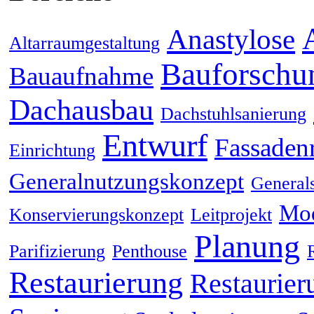
Anastylose
Altarraumgestaltung
Bauforschu
Bauaufnahme
Dachausbau
Dachstuhlsanierung
Entwurf
Fassaden
Einrichtung
Generalnutzungskonzept
General
Mod
Konservierungskonzept
Leitprojekt
Planung
Parifizierung
Penthouse
Restaurierung
Restaurier