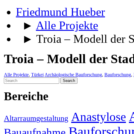
Friedmund Hueber
►
Alle Projekte
► Troia – Modell der S
Troia – Modell der Sta
Alle Projekte
,
Türkei
Archäologische Bauforschung
,
Bauforschung
,
Search
for:
Bereiche
Anastylose
Altarraumgestaltung
Bauforschu
Bauaufnahme