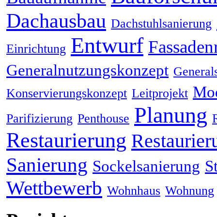
Dachausbau
Dachstuhlsanierung
Entwurf
Fassaden
Einrichtung
Generalnutzungskonzept
General
Mod
Konservierungskonzept
Leitprojekt
Planung
Parifizierung
Penthouse
Restaurierung
Restaurier
Sanierung
Sockelsanierung
S
Wettbewerb
Wohnhaus
Wohnung