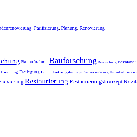
adenrenovierung
,
Parifizierung
,
Planung
,
Renovierung
Bauforschung
schung
Bauaufnahme
Bestandsa
Bauorschung
Freilegung
Forschung
Generalnutzungskonzept
Konser
Generalsanierung
Hallenbad
Restaurierung
Restaurierungskonzept
Revit
enovierung