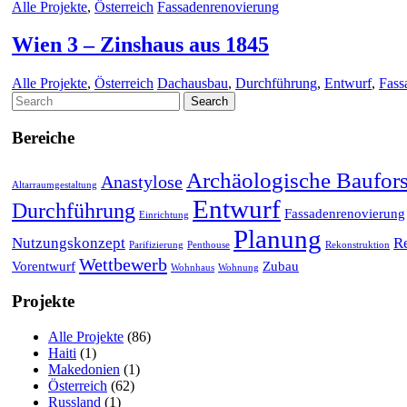
Alle Projekte
,
Österreich
Fassadenrenovierung
Wien 3 – Zinshaus aus 1845
Alle Projekte
,
Österreich
Dachausbau
,
Durchführung
,
Entwurf
,
Fass
Search
for:
Bereiche
Archäologische Baufor
Anastylose
Altarraumgestaltung
Entwurf
Durchführung
Fassadenrenovierung
Einrichtung
Planung
Nutzungskonzept
R
Parifizierung
Penthouse
Rekonstruktion
Wettbewerb
Vorentwurf
Zubau
Wohnhaus
Wohnung
Projekte
Alle Projekte
(86)
Haiti
(1)
Makedonien
(1)
Österreich
(62)
Russland
(1)