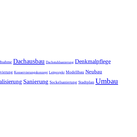
Dachausbau
Denkmalpflege
ufnahme
Dachstuhlsanierung
Neubau
vierung
Modellbau
Konservierungskonzept
Leitprojekt
Umbau
alisierung
Sanierung
Sockelsanierung
Stadtplan