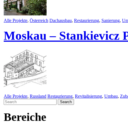
Alle Projekte
,
Österreich
Dachausbau
,
Restaurierung
,
Sanierung
,
Um
Moskau – Stankievicz P
Alle Projekte
,
Russland
Restaurierung
,
Revitalisierung
,
Umbau
,
Zub
Search
for:
Bereiche