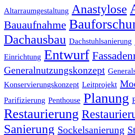
Anastylose
Altarraumgestaltung
Bauforschu
Bauaufnahme
Dachausbau
Dachstuhlsanierung
Entwurf
Fassaden
Einrichtung
Generalnutzungskonzept
General
Mod
Konservierungskonzept
Leitprojekt
Planung
Parifizierung
Penthouse
Restaurierung
Restaurier
Sanierung
Sockelsanierung
S