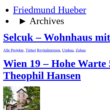
Friedmund Hueber
► Archives
Selcuk – Wohnhaus mit
Alle Projekte
,
Türkei
Revitalisierung
,
Umbau
,
Zubau
Wien 19 – Hohe Warte 5
Theophil Hansen