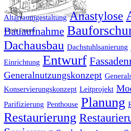
Anastylose
Altarraumgestaltung
Bauforschu
Bauaufnahme
Ansicht Eingang
Dachausbau
Dachstuhlsanierung
Entwurf
Fassaden
Einrichtung
Generalnutzungskonzept
General
Mod
Konservierungskonzept
Leitprojekt
Planung
Parifizierung
Penthouse
Restaurierung
Restaurier