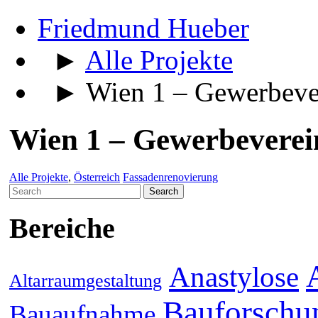
Friedmund Hueber
►
Alle Projekte
► Wien 1 – Gewerbeve
Wien 1 – Gewerbeverei
Alle Projekte
,
Österreich
Fassadenrenovierung
Search
for:
Bereiche
Anastylose
Altarraumgestaltung
Bauforschu
Bauaufnahme