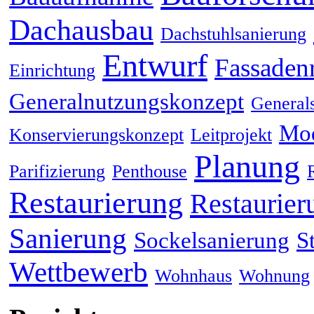
Dachausbau
Dachstuhlsanierung
Entwurf
Fassaden
Einrichtung
Generalnutzungskonzept
General
Mod
Konservierungskonzept
Leitprojekt
Planung
Parifizierung
Penthouse
Restaurierung
Restaurier
Sanierung
Sockelsanierung
S
Wettbewerb
Wohnhaus
Wohnung