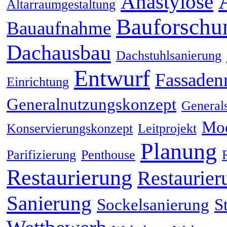
Anastylose
Altarraumgestaltung
Bauforschu
Bauaufnahme
Dachausbau
Dachstuhlsanierung
Entwurf
Fassaden
Einrichtung
Generalnutzungskonzept
General
Mod
Konservierungskonzept
Leitprojekt
Planung
Parifizierung
Penthouse
Restaurierung
Restaurier
Sanierung
Sockelsanierung
S