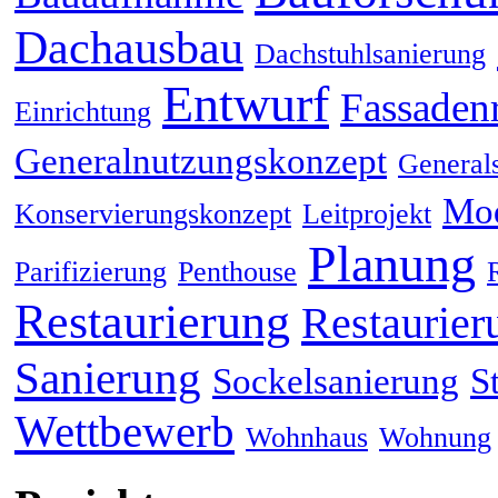
Dachausbau
Dachstuhlsanierung
Entwurf
Fassaden
Einrichtung
Generalnutzungskonzept
General
Mod
Konservierungskonzept
Leitprojekt
Planung
Parifizierung
Penthouse
Restaurierung
Restaurier
Sanierung
Sockelsanierung
S
Wettbewerb
Wohnhaus
Wohnung