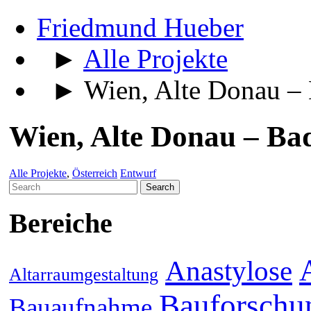
Friedmund Hueber
►
Alle Projekte
► Wien, Alte Donau – 
Wien, Alte Donau – Ba
Alle Projekte
,
Österreich
Entwurf
Search
for:
Bereiche
Anastylose
Altarraumgestaltung
Bauforschu
Bauaufnahme