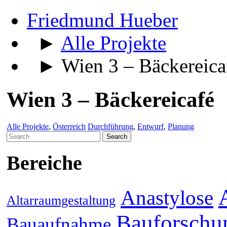
Friedmund Hueber
►
Alle Projekte
► Wien 3 – Bäckereica
Wien 3 – Bäckereicafé
Alle Projekte
,
Österreich
Durchführung
,
Entwurf
,
Planung
Search
for:
Bereiche
Anastylose
Altarraumgestaltung
Bauforschu
Bauaufnahme