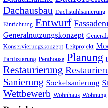
Dachausbau
Dachstuhlsanierung
Entwurf
Fassaden
Einrichtung
Generalnutzungskonzept
General
Mod
Konservierungskonzept
Leitprojekt
Planung
Parifizierung
Penthouse
Restaurierung
Restaurier
Sanierung
Sockelsanierung
S
Wettbewerb
Wohnhaus
Wohnung