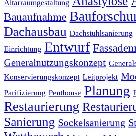
Anastylose
Altarraumgestaltung
Bauforschu
Bauaufnahme
Dachausbau
Dachstuhlsanierung
Entwurf
Fassaden
Einrichtung
Generalnutzungskonzept
General
Mod
Konservierungskonzept
Leitprojekt
Planung
Parifizierung
Penthouse
Restaurierung
Restaurier
Sanierung
Sockelsanierung
S