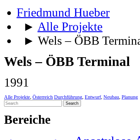
Friedmund Hueber
►
Alle Projekte
► Wels – ÖBB Termina
Wels – ÖBB Terminal
1991
Alle Projekte
,
Österreich
Durchführung
,
Entwurf
,
Neubau
,
Planung
Search
for:
Bereiche