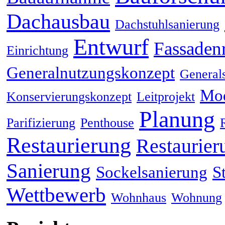
Dachausbau
Dachstuhlsanierung
Entwurf
Fassaden
Einrichtung
Generalnutzungskonzept
General
Mod
Konservierungskonzept
Leitprojekt
Planung
Parifizierung
Penthouse
Restaurierung
Restaurier
Sanierung
Sockelsanierung
S
Wettbewerb
Wohnhaus
Wohnung