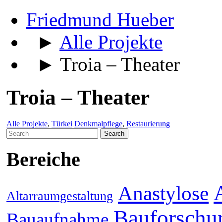
Friedmund Hueber
►
Alle Projekte
► Troia – Theater
Troia – Theater
Alle Projekte
,
Türkei
Denkmalpflege
,
Restaurierung
Search
for:
Bereiche
Anastylose
Altarraumgestaltung
Bauforschu
Bauaufnahme