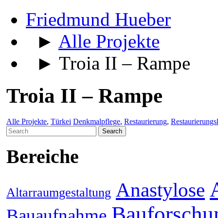
Friedmund Hueber
►
Alle Projekte
► Troia II – Rampe
Troia II – Rampe
Alle Projekte
,
Türkei
Denkmalpflege
,
Restaurierung
,
Restaurierungs
Search
for:
Bereiche
Anastylose
Altarraumgestaltung
Bauforschu
Bauaufnahme