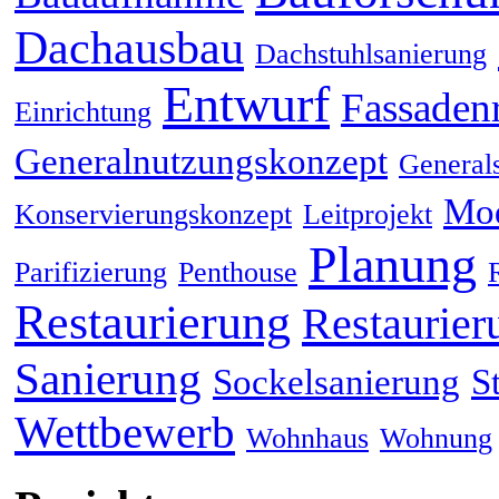
Dachausbau
Dachstuhlsanierung
Entwurf
Fassaden
Einrichtung
Generalnutzungskonzept
General
Mod
Konservierungskonzept
Leitprojekt
Planung
Parifizierung
Penthouse
Restaurierung
Restaurier
Sanierung
Sockelsanierung
S
Wettbewerb
Wohnhaus
Wohnung