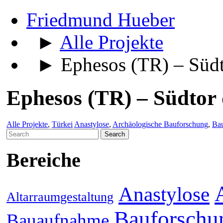
Friedmund Hueber
►
Alle Projekte
► Ephesos (TR) – Südt
Ephesos (TR) – Südtor
Alle Projekte
,
Türkei
Anastylose
,
Archäologische Bauforschung
,
Ba
Search
for:
Bereiche
Anastylose
Altarraumgestaltung
Bauforschu
Bauaufnahme