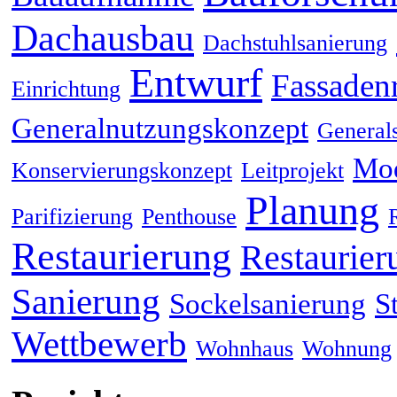
Dachausbau
Dachstuhlsanierung
Entwurf
Fassaden
Einrichtung
Generalnutzungskonzept
General
Mod
Konservierungskonzept
Leitprojekt
Planung
Parifizierung
Penthouse
Restaurierung
Restaurier
Sanierung
Sockelsanierung
S
Wettbewerb
Wohnhaus
Wohnung