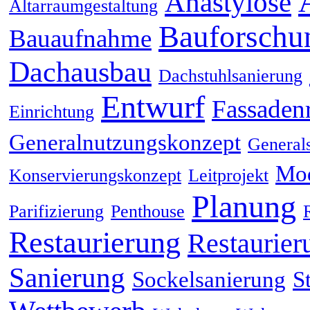
Anastylose
Altarraumgestaltung
Bauforschu
Bauaufnahme
Dachausbau
Dachstuhlsanierung
Entwurf
Fassaden
Einrichtung
Generalnutzungskonzept
General
Mod
Konservierungskonzept
Leitprojekt
Planung
Parifizierung
Penthouse
Restaurierung
Restaurier
Sanierung
Sockelsanierung
S