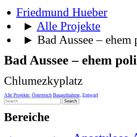
Friedmund Hueber
►
Alle Projekte
► Bad Aussee – ehem po
Bad Aussee – ehem poli
Chlumezkyplatz
Alle Projekte
,
Österreich
Bauaufnahme
,
Entwurf
Search
for:
Bereiche