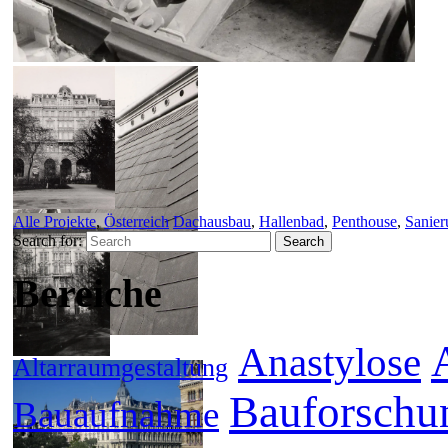
Alle Projekte
,
Österreich
Dachausbau
,
Hallenbad
,
Penthouse
,
Sanier
Search for:
Bereiche
Anastylose
Altarraumgestaltung
Bauforschu
Bauaufnahme