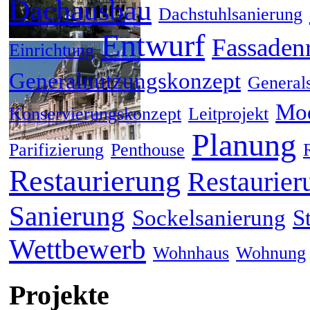
Dachausbau
Dachstuhlsanierung
Entwurf
Fassaden
Einrichtung
Generalnutzungskonzept
General
Mod
Konservierungskonzept
Leitprojekt
Planung
Parifizierung
Penthouse
Restaurierung
Restaurier
Sanierung
Sockelsanierung
S
Wettbewerb
Wohnhaus
Wohnung
Projekte