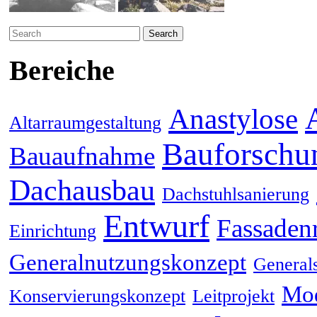
Search
for:
Bereiche
Anastylose
Altarraumgestaltung
Bauforschu
Bauaufnahme
Dachausbau
Dachstuhlsanierung
Entwurf
Fassaden
Einrichtung
Generalnutzungskonzept
General
Mod
Konservierungskonzept
Leitprojekt