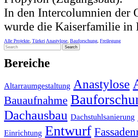
In den Intercolumnien der
wurde die Kaiserfamilie in R
Alle Projekte
,
Türkei
Anastylose
,
Bauforschung
,
Freilegung
Search
for:
Bereiche
Anastylose
Altarraumgestaltung
Bauforschu
Bauaufnahme
Dachausbau
Dachstuhlsanierung
Entwurf
Fassaden
Einrichtung