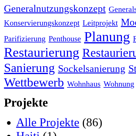
Generalnutzungskonzept
General
Mod
Konservierungskonzept
Leitprojekt
Planung
Parifizierung
Penthouse
Restaurierung
Restaurier
Sanierung
Sockelsanierung
S
Wettbewerb
Wohnhaus
Wohnung
Projekte
Alle Projekte
(86)
Haiti
(1)